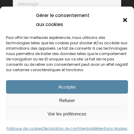
Gérer le consentement
aux cookies
Pour offrir les meilleures expériences, nous utilisons des
technologies telles que les cookies pour stocker et/ou accéder aux
informations des appareils. Le fait de consentir à ces technologies
Pour soumettre ce formulaire, vous devez
nous permettra de traiter des données telles que le comportement
accepter notre
Déclaration de
de navigation ou les ID uniques sur ce site. Le fait de ne pas
confidentialité
consentir ou de retirer son consentement peut avoir un effet négatif
sur certaines caractéristiques et fonctions.
Accepter
Refuser
Voir les préférences
Made with
by
Qreative
Politique de cookies
Déclaration de confidentialité
Mentions légales